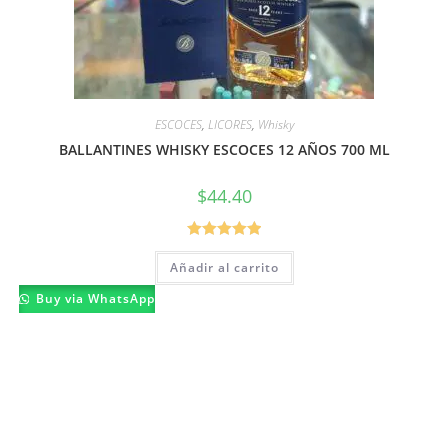
ESCOCES
,
LICORES
,
Whisky
BALLANTINES WHISKY ESCOCES 12 AÑOS 700 ML
$
44.40
Valorado con
Añadir al carrito
5.00
de 5
Buy via WhatsApp