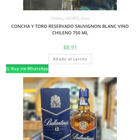
Chileno
,
LICORES
,
Vinos
CONCHA Y TORO RESERVADO SAUVIGNON BLANC VINO
CHILENO 750 ML
$
8.91
Añadir al carrito
Buy via WhatsApp