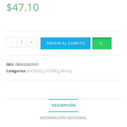
$
47.10
CHIVAS REGAL WHISKY ESCOCES 12 AÑOS 750 ML
-
+
AÑADIR AL CARRITO
SKU:
080432402931
Categorías:
ESCOCES
,
LICORES
,
Whisky
DESCRIPCIÓN
INFORMACIÓN ADICIONAL