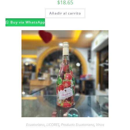
$
18.65
Añadir al carrito
Buy via WhatsApp
Ecuatoriano
,
LICORES
,
Producto Ecuatoriano
,
Vinos