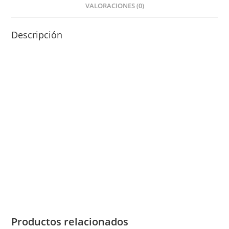
VALORACIONES (0)
Descripción
CHIVAS REGAL WHISKY ESCOCES 12 AÑOS 750 ML
Contenido:
750ml
Alc. Vol.:
40%
Características
:
Dorado
Vista |
Infusión de hierbas, miel y frutas de huerta.
Olor |
Almendras y vainilla con un ligero sabor a
Sabor |
manzana; acabado suave, rico y perdurable.
Productos relacionados