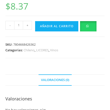
$
8.37
-
+
AÑADIR AL CARRITO
SKU:
7804668426362
Categorías:
Chileno
,
LICORES
,
Vinos
VALORACIONES (0)
Valoraciones
No hay valoraciones aún.