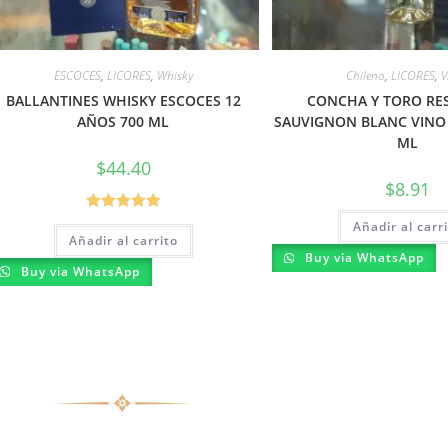
ESCOCES
,
LICORES
,
Whisky
Chileno
,
LICORES
,
V
BALLANTINES WHISKY ESCOCES 12
CONCHA Y TORO RE
AÑOS 700 ML
SAUVIGNON BLANC VINO
ML
$
44.40
$
8.91
Valorado con
Añadir al carr
Añadir al carrito
5.00
de 5
Buy via WhatsApp
Buy via WhatsApp