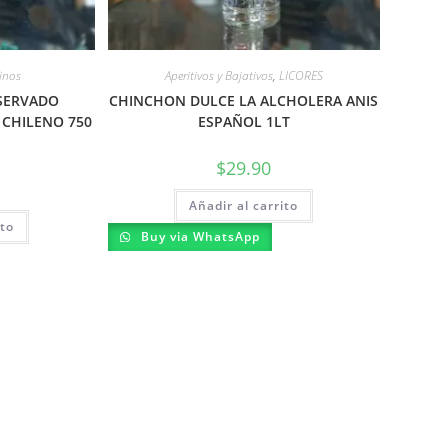
inos
Aperitivos y Bajativos
,
LICORES
SERVADO
CHINCHON DULCE LA ALCHOLERA ANIS
 CHILENO 750
ESPAÑOL 1LT
$
29.90
Añadir al carrito
ito
Buy via WhatsApp