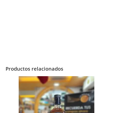
suavemente integrados, aroma típico de los rones oscuros bien
añejados.
Boca: Cáscara de naranja, jengibre y ligeras notas de
especias. Bouquet maduro, redondo suave y armonioso con
aromas integrados delicadamente de almendras, caramelo
vainilla y madera.
Se recomienda tomar solo con hielo.”
Productos relacionados