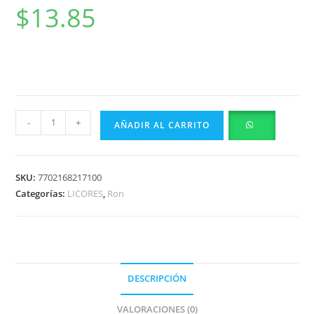
$
13.85
RON VIEJO DE CALDAS COLMBIANO 3 AÑOS
AÑEJAMIENTO 750 ML
-
+
AÑADIR AL CARRITO
SKU:
7702168217100
Categorías:
LICORES
,
Ron
DESCRIPCIÓN
VALORACIONES (0)