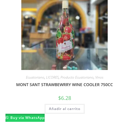
Ecuatoriano
,
LICORES
,
Producto Ecuatoriano
,
Vinos
MONT SANT STRAWBEWRRY WINE COOLER 750CC
$
6.28
Añadir al carrito
Buy via WhatsApp