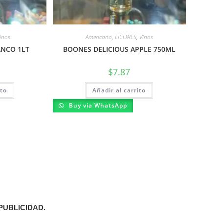
inos
Americano
,
LICORES
,
Vinos
ANCO 1LT
BOONES DELICIOUS APPLE 750ML
$
7.87
ito
Añadir al carrito
Buy via WhatsApp
 PUBLICIDAD.