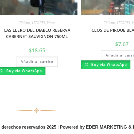
Chileno
,
LICORES
,
Vinos
Chileno
,
LICORES
,
V
CASILLERO DEL DIABLO RESERVA
CLOS DE PIRQUE BL
CABERNET SAUVIGNON 750ML
$
7.67
$
18.65
Añadir al carr
Añadir al carrito
Buy via WhatsApp
Buy via WhatsApp
 derechos reservados 2025 l Powered by EDER MARKETING &