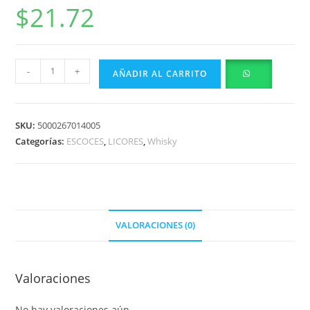
$
21.72
-
+
AÑADIR AL CARRITO
SKU:
5000267014005
Categorías:
ESCOCES
,
LICORES
,
Whisky
VALORACIONES (0)
Valoraciones
No hay valoraciones aún.