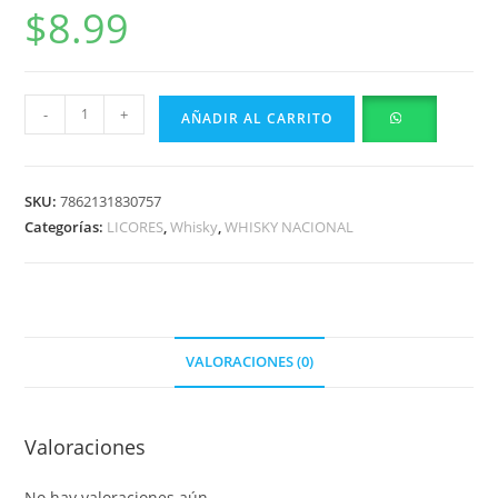
$
8.99
-
+
AÑADIR AL CARRITO
SKU:
7862131830757
Categorías:
LICORES
,
Whisky
,
WHISKY NACIONAL
VALORACIONES (0)
Valoraciones
No hay valoraciones aún.