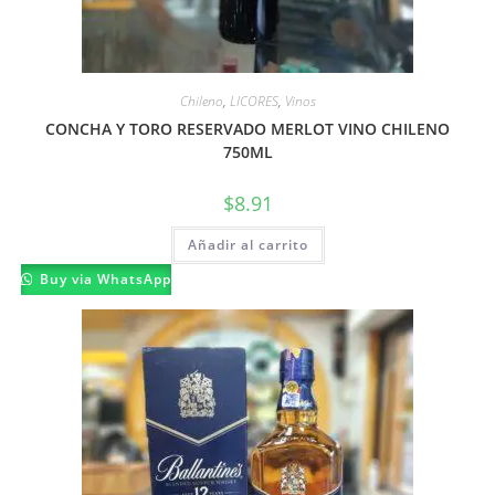
Chileno
,
LICORES
,
Vinos
CONCHA Y TORO RESERVADO MERLOT VINO CHILENO
750ML
$
8.91
Añadir al carrito
Buy via WhatsApp