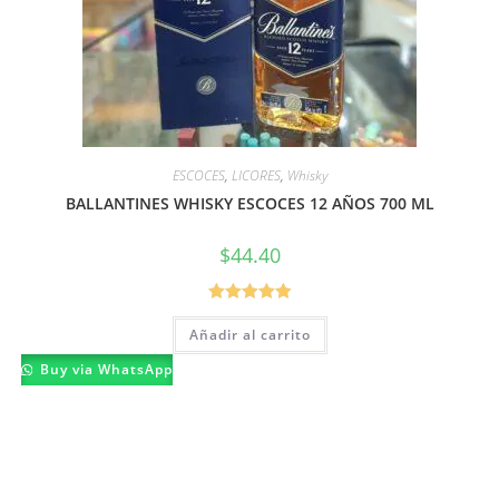
ESCOCES
,
LICORES
,
Whisky
BALLANTINES WHISKY ESCOCES 12 AÑOS 700 ML
$
44.40
Valorado con
Añadir al carrito
5.00
de 5
Buy via WhatsApp