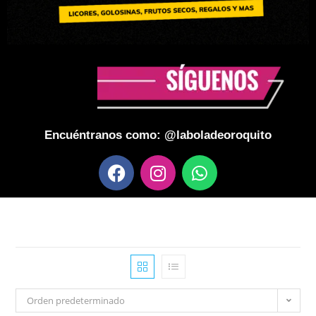
Encuéntranos como: @laboladeoroquito
Orden predeterminado