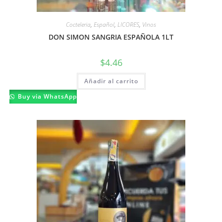
Cocteleria
,
Español
,
LICORES
,
Vinos
DON SIMON SANGRIA ESPAÑOLA 1LT
$
4.46
Añadir al carrito
Buy via WhatsApp